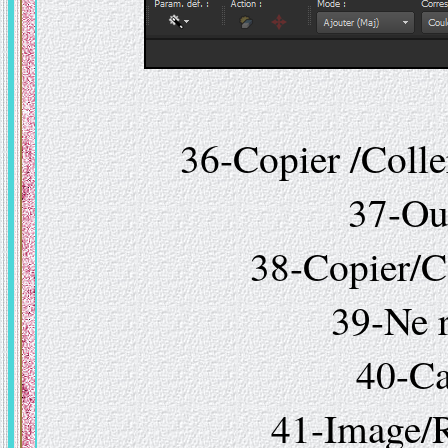
36-Copier /Colle
37-Ouv
38-Copier/Co
39-Ne r
40-Ca
41-Image/