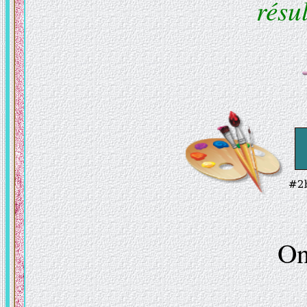
résul
On