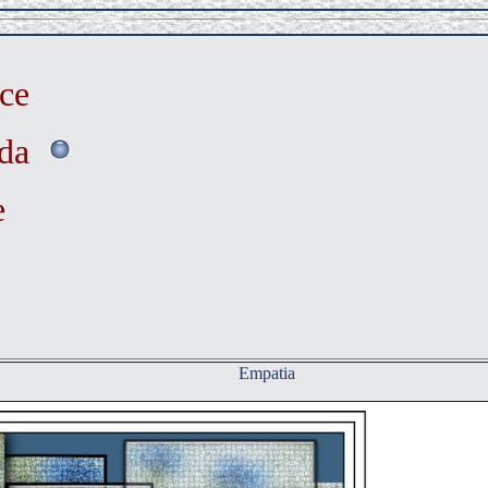
ce
nda
e
Empatia