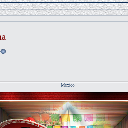
na
Mexico